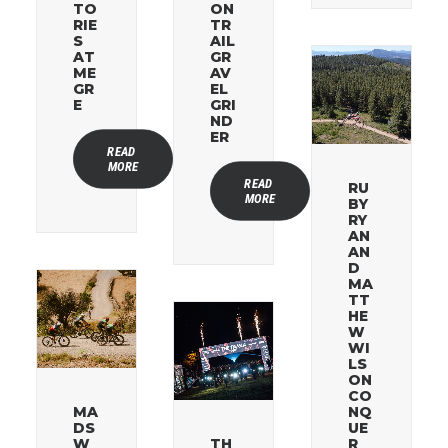
TO
ON
RIE
TR
S
AIL
AT
GR
ME
AV
GR
EL
E
GRI
ND
ER
READ 
MORE
READ 
RU
MORE
BY
RY
AN
AN
D
MA
TT
HE
W
WI
LS
ON
CO
MA
NQ
DS
UE
W
TH
R