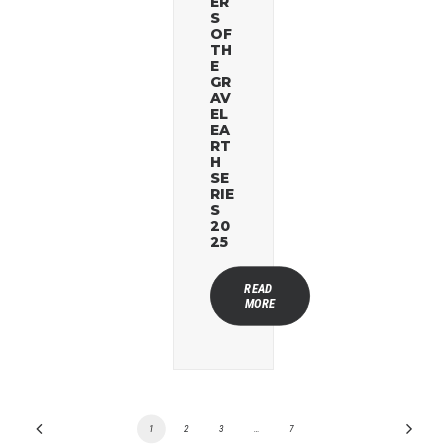
ER
S
OF
TH
E
GR
AV
EL
EA
RT
H
SE
RIE
S
20
25
READ 
MORE
1
2
3
…
7