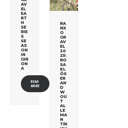
AV
EL
EA
RT
H
RA
SE
NX
RIE
O
S
GR
SE
AV
AS
EL
ON
20
IN
25:
GIR
RO
ON
SA
A
KL
ÖS
ER
READ 
AN
MORE
D
W
OU
T
AL
LE
MA
N
TRI