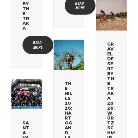
READ 
BY
MORE
TH
E
TR
AK
A
READ 
GR
MORE
AV
EL
DE
SE
RT
BY
TH
TH
E
E
TR
HIL
AK
LS
A
20
20
26:
26:
HA
W
RT
ÜR
SA
OG
TZ
NT
AN
SC
A
D
HM
VA
LA
ID