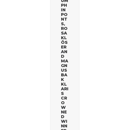
UM
PH
IN
PO
NT
S,
RO
SA
KL
ÖS
ER
AN
D
MA
GN
US
BA
K
KL
ARI
S
CR
O
W
NE
D
WI
NN