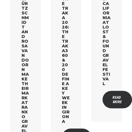
ÜR
E
CA
TZ
TR
LIF
SC
AK
OR
HM
A
NIA
ID
20
AT
T
26:
LO
AN
TH
ST
D
E
&
RO
TR
FO
SA
AK
UN
VA
A3
D
N
60
GR
DO
&
AV
OR
20
EL
N
0
FE
MA
DE
STI
KE
FIN
VA
TH
E A
L
EIR
KE
MA
Y
READ 
RK
WE
MORE
AT
EK
RA
IN
NX
GIR
O
ON
GR
A
AV
EL