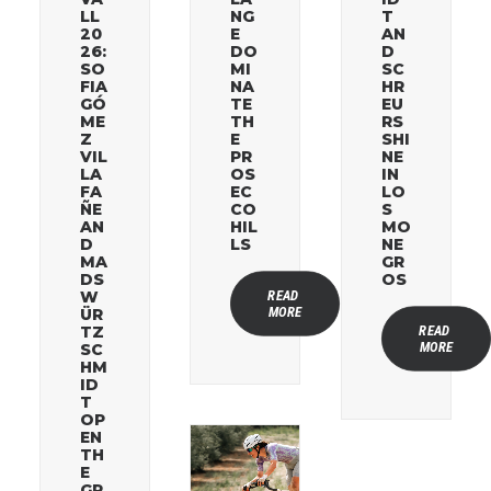
LL
NG
T
20
E
AN
26:
DO
D
SO
MI
SC
FIA
NA
HR
GÓ
TE
EU
ME
TH
RS
Z
E
SHI
VIL
PR
NE
LA
OS
IN
FA
EC
LO
ÑE
CO
S
AN
HIL
MO
D
LS
NE
MA
GR
DS
OS
READ 
W
MORE
ÜR
READ 
TZ
MORE
SC
HM
ID
T
OP
EN
TH
E
GR