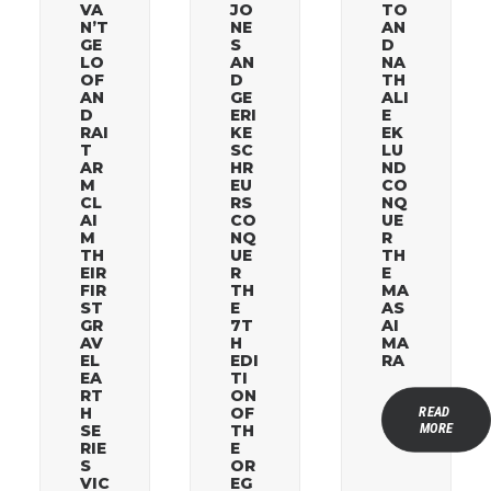
VA
JO
TO
N’T
NE
AN
GE
S
D
LO
AN
NA
OF
D
TH
AN
GE
ALI
D
ERI
E
RAI
KE
EK
T
SC
LU
AR
HR
ND
M
EU
CO
CL
RS
NQ
AI
CO
UE
M
NQ
R
TH
UE
TH
EIR
R
E
FIR
TH
MA
ST
E
AS
GR
7T
AI
AV
H
MA
EL
EDI
RA
EA
TI
RT
ON
READ 
H
OF
MORE
SE
TH
RIE
E
S
OR
VIC
EG